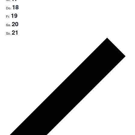
18
Do.
19
Fr.
20
Sa.
21
So.
Pr
we