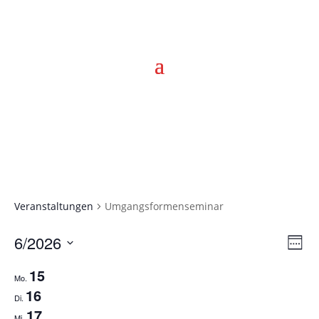
Veranstaltungen
Umgangsformenseminar
Ans
Ver
6/2026
Week
Ans
Nav
Select
Nav
15
date.
Mo.
16
Di.
17
Mi.