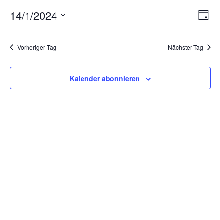
Ans
Ver
14/1/2024
Tag
Ans
Nav
Datum
Nav
wählen.
Vorheriger Tag
Nächster Tag
Kalender abonnieren