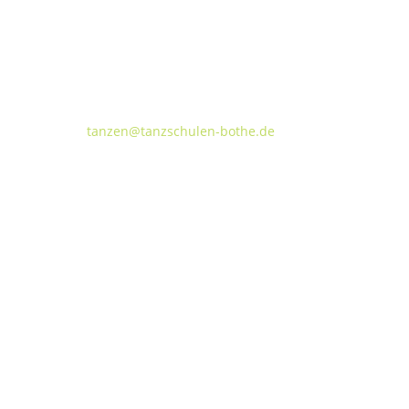
Tanzschulen Familie Bothe
Walderseestraße 20 · 30177 Hannover
FON:
+49 (o) 511 66 37 66
E-Mail:
tanzen@tanzschulen-bothe.de
Widerruf
Kündigung