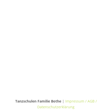
TANZHAUS HANNOVER
Podbielskistraße 299B
30655 Hannover
TANZVILLA WALDERSEE
Walderseestraße 20
30177 Hannover
TANZHAUS BURGWEDEL
Kokenhorststraße 15
30938 Burgwedel
Tanzschulen Familie Bothe
|
Impressum / AGB /
Datenschutzerklärung