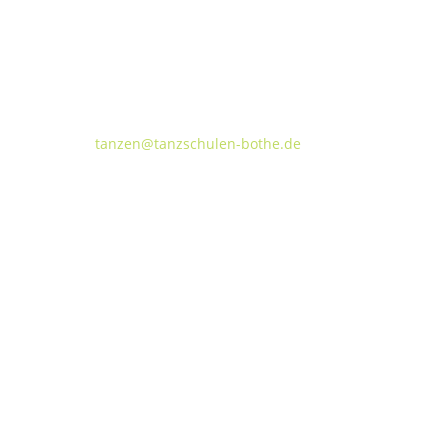
Tanzschulen Familie Bothe
Walderseestraße 20 · 30177 Hannover
FON:
+49 (o) 511 66 37 66
E-Mail:
tanzen@tanzschulen-bothe.de
Widerruf
Kündigung