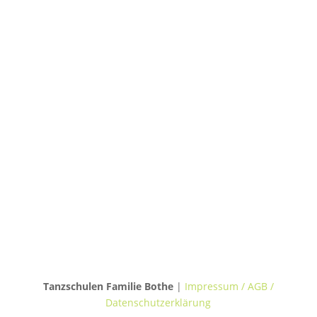
TANZHAUS HANNOVER
Podbielskistraße 299B
30655 Hannover
TANZVILLA WALDERSEE
Walderseestraße 20
30177 Hannover
TANZHAUS BURGWEDEL
Kokenhorststraße 15
30938 Burgwedel
Tanzschulen Familie Bothe
|
Impressum / AGB /
Datenschutzerklärung