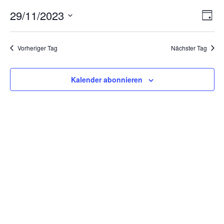
Ans
Ver
29/11/2023
Tag
Ans
Nav
Datum
Nav
wählen.
Vorheriger Tag
Nächster Tag
Kalender abonnieren