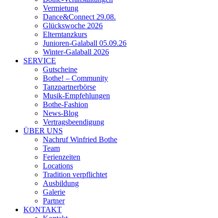
Vermietung
Dance&Connect 29.08.
Glückswoche 2026
Elterntanzkurs
Junioren-Galaball 05.09.26
Winter-Galaball 2026
SERVICE
Gutscheine
Bothe! – Community
Tanzpartnerbörse
Musik-Empfehlungen
Bothe-Fashion
News-Blog
Vertragsbeendigung
ÜBER UNS
Nachruf Winfried Bothe
Team
Ferienzeiten
Locations
Tradition verpflichtet
Ausbildung
Galerie
Partner
KONTAKT