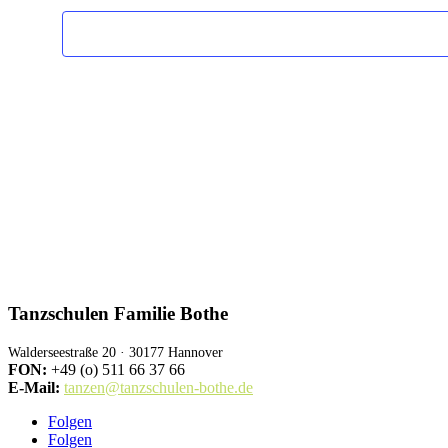
Tanzschulen Familie Bothe
Walderseestraße 20 · 30177 Hannover
FON:
+49 (o) 511 66 37 66
E-Mail:
tanzen@tanzschulen-bothe.de
Folgen
Folgen