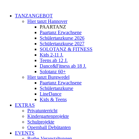
TANZANGEBOT
Hier tanzt Hannover
PAARTANZ
Paartanz Erwachsene
Schülertanzkurse 2026
Schülertanzkurse 2027
SOLOTANZ & FITNESS
Kids 2-11 J.
Teens ab 12 J.
Dance&Fitness ab 18 J.
Solotanz 60+
Hier tanzt Burgwedel
Paartanz Erwachsene
Schülertanzkurse
LineDance
Kids & Teens
EXTRAS
Privatunterricht
Kindergartenprojekte
Schulprojekte
Opernball Debütanten
EVENTS
Bothe-Veranstaltungen