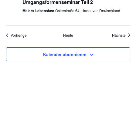
Umgangsformenseminar Teil 2
Meiers Lebenslust
Osterstraße 64, Hannover, Deutschland
Veranstaltungen
Veran
Vorherige
Heute
Nächste
Kalender abonnieren
Tanzschulen Familie Bothe