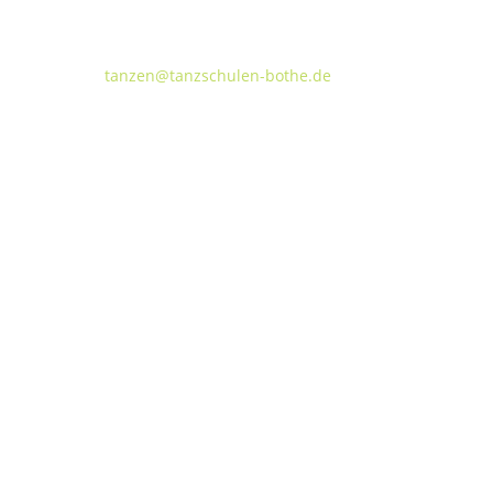
Walderseestraße 20 · 30177 Hannover
FON:
+49 (o) 511 66 37 66
E-Mail:
tanzen@tanzschulen-bothe.de
Widerruf
Kündigung
TANZHAUS HANNOVER
Podbielskistraße 299B
30655 Hannover