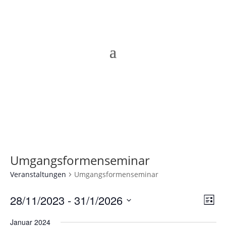
Umgangsformenseminar
Veranstaltungen
Umgangsformenseminar
Ans
Ver
28/11/2023
 - 
31/1/2026
Liste
Ans
Nav
Datum
Nav
Januar 2024
wählen.