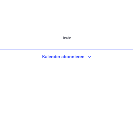
Heute
Kalender abonnieren
Tanzschulen Familie Bothe
Walderseestraße 20 · 30177 Hannover