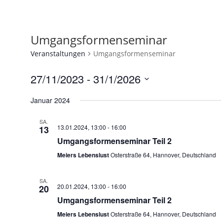
TANZANGEBO
Umgangsformenseminar
Veranstaltungen
Umgangsformenseminar
27/11/2023
 - 
31/1/2026
Datum
Januar 2024
wählen.
SA.
13.01.2024, 13:00
-
16:00
13
Umgangsformenseminar Teil 2
Meiers Lebenslust
Osterstraße 64, Hannover, Deutschland
SA.
20.01.2024, 13:00
-
16:00
20
Umgangsformenseminar Teil 2
Meiers Lebenslust
Osterstraße 64, Hannover, Deutschland