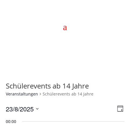
Schülerevents ab 14 Jahre
Veranstaltungen
Schülerevents ab 14 Jahre
Ans
Ver
23/8/2025
Tag
Ans
Nav
Datum
Nav
00:00
wählen.