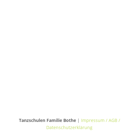
Podbielskistraße 299B
30655 Hannover
TANZVILLA WALDERSEE
Walderseestraße 20
30177 Hannover
TANZHAUS BURGWEDEL
Kokenhorststraße 15
30938 Burgwedel
Tanzschulen Familie Bothe
|
Impressum / AGB /
Datenschutzerklärung