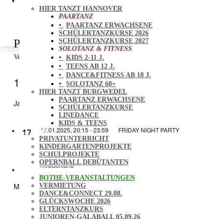
TANZANGEBOT
HIER TANZT HANNOVER
Folgen
PAARTANZ
Folgen
PAARTANZ ERWACHSENE
Folgen
SCHÜLERTANZKURSE 2026
Party
SCHÜLERTANZKURSE 2027
SOLOTANZ & FITNESS
Veranstaltungen
Party
KIDS 2-11 J.
TEENS AB 12 J.
DANCE&FITNESS AB 18 J.
17/1/2025
 - 
24/8/2025
Ansich
Verans
SOLOTANZ 60+
Liste
Ansich
Naviga
HIER TANZT BURGWEDEL
Datum
Naviga
PAARTANZ ERWACHSENE
wählen.
Januar 2025
SCHÜLERTANZKURSE
LINEDANCE
KIDS & TEENS
FR.
17.01.2025, 20:15
-
23:59
FRIDAY NIGHT PARTY
17
EXTRAS
PRIVATUNTERRICHT
FRIDAY NIGHT PARTY
KINDERGARTENPROJEKTE
SCHULPROJEKTE
TANZHAUS HANNOVER
Podbielskistr. 299 b, Hannover,
OPERNBALL DEBÜTANTEN
Deutschland
EVENTS
BOTHE-VERANSTALTUNGEN
März 2025
VERMIETUNG
DANCE&CONNECT 29.08.
GLÜCKSWOCHE 2026
SA.
ELTERNTANZKURS
01.03.2025, 17:30
-
19:00
1
JUNIOREN-GALABALL 05.09.26