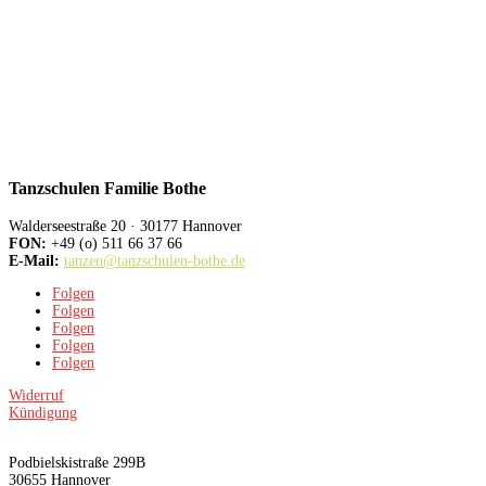
Tanzschulen Familie Bothe
Walderseestraße 20 · 30177 Hannover
FON:
+49 (o) 511 66 37 66
E-Mail:
tanzen@tanzschulen-bothe.de
Folgen
Folgen
Folgen
Folgen
Folgen
Widerruf
Kündigung
TANZHAUS HANNOVER
Podbielskistraße 299B
30655 Hannover