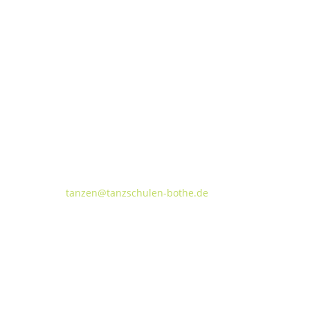
Tanzschulen Familie Bothe
Walderseestraße 20 · 30177 Hannover
FON:
+49 (o) 511 66 37 66
E-Mail:
tanzen@tanzschulen-bothe.de
Widerruf