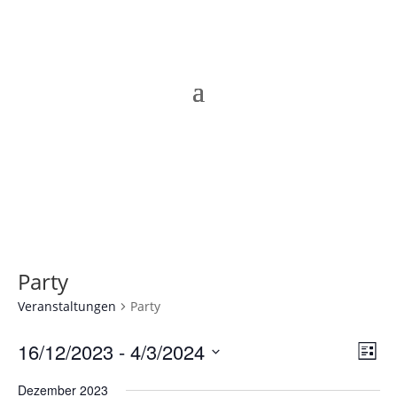
Party
Veranstaltungen
Party
Ans
Ver
16/12/2023
 - 
4/3/2024
Liste
Ans
Nav
Datum
Nav
Dezember 2023
wählen.