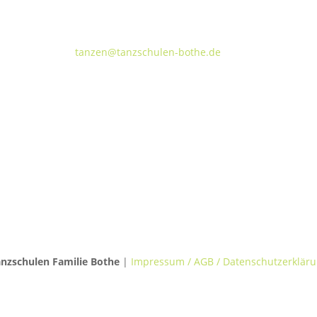
Walderseestraße 20 · 30177 Hannover
FON:
+49 (o) 511 66 37 66
E-Mail:
tanzen@tanzschulen-bothe.de
TANZVILLA WALDERSEE
TA
Walderseestraße 20
Kok
30177 Hannover
309
nzschulen Familie Bothe
|
Impressum / AGB / Datenschutzerklär