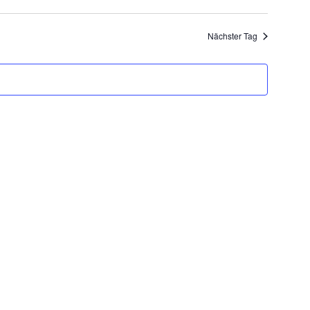
Ansicht
Navigat
Naviga
Nächster Tag