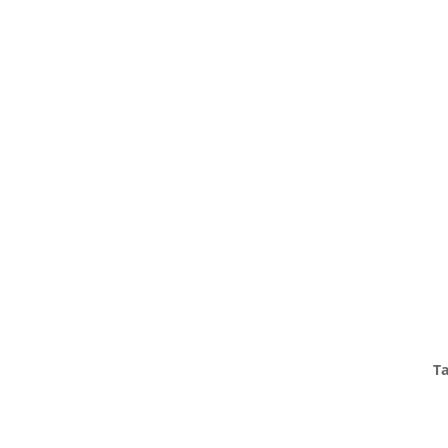
TANZHAUS HANNOVER
Podbielskistraße 299B
30655 Hannover
Ta