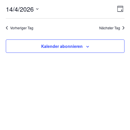
Ans
Ver
14/4/2026
Tag
Ans
Nav
Datum
Nav
wählen.
Vorheriger Tag
Nächster Tag
Kalender abonnieren