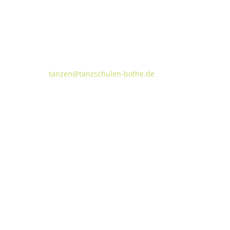
Tanzschulen Familie Bothe
Walderseestraße 20 · 30177 Hannover
FON:
+49 (o) 511 66 37 66
E-Mail:
tanzen@tanzschulen-bothe.de
Widerruf
Kündigung