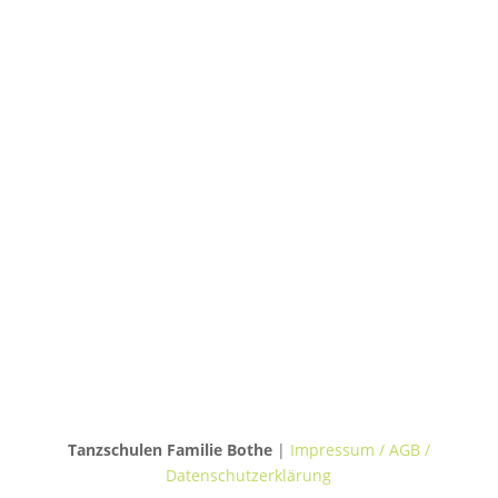
TANZHAUS HANNOVER
Podbielskistraße 299B
30655 Hannover
TANZVILLA WALDERSEE
Walderseestraße 20
30177 Hannover
TANZHAUS BURGWEDEL
Kokenhorststraße 15
30938 Burgwedel
Tanzschulen Familie Bothe
|
Impressum / AGB /
Datenschutzerklärung