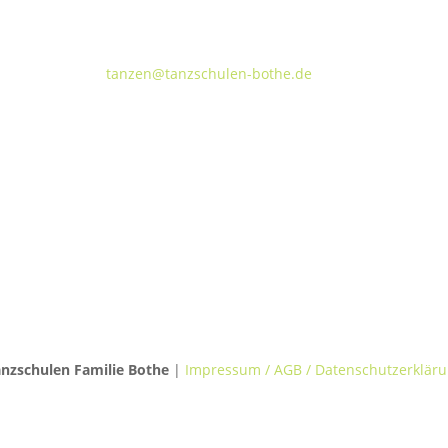
Walderseestraße 20 · 30177 Hannover
FON:
+49 (o) 511 66 37 66
E-Mail:
tanzen@tanzschulen-bothe.de
TANZVILLA WALDERSEE
TA
Walderseestraße 20
Kok
30177 Hannover
309
nzschulen Familie Bothe
|
Impressum / AGB / Datenschutzerklär