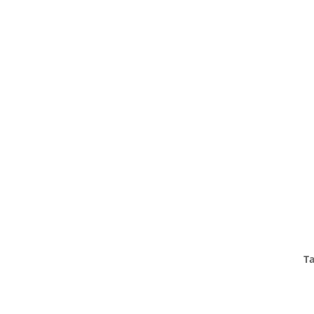
TANZHAUS HANNOVER
Podbielskistraße 299B
30655 Hannover
Ta