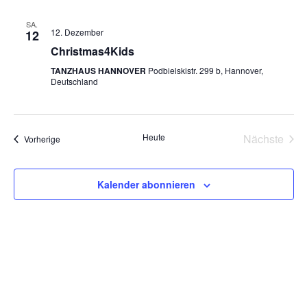
SA.
12. Dezember
12
Christmas4Kids
TANZHAUS HANNOVER
Podbielskistr. 299 b, Hannover,
Deutschland
Heute
Nächste
Veranstaltungen
Vorherige
Veransta
Kalender abonnieren