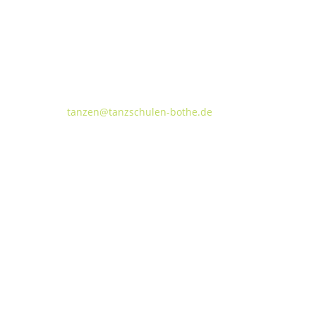
Tanzschulen Familie Bothe
Walderseestraße 20 · 30177 Hannover
FON:
+49 (o) 511 66 37 66
E-Mail:
tanzen@tanzschulen-bothe.de
Widerruf
Kündigung