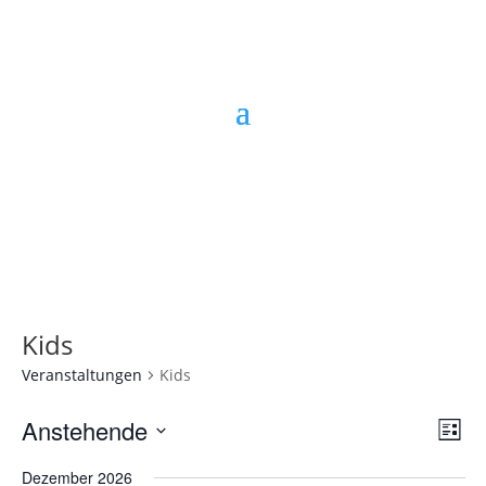
Kids
Veranstaltungen
Kids
Ans
Ver
Anstehende
Liste
Ans
Nav
Datum
Nav
Dezember 2026
wählen.