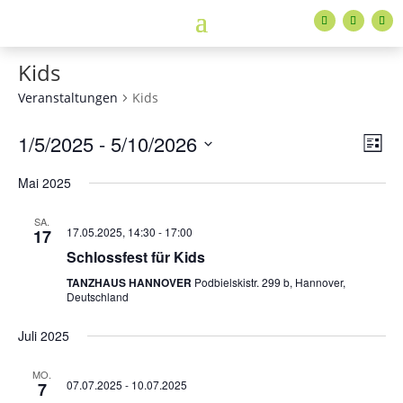
Kids
Veranstaltungen
Kids
Ans
Ver
1/5/2025
 - 
5/10/2026
Liste
Ans
Nav
Datum
Nav
Mai 2025
wählen.
SA.
17.05.2025, 14:30
-
17:00
17
Schlossfest für Kids
TANZHAUS HANNOVER
Podbielskistr. 299 b, Hannover,
Deutschland
Juli 2025
MO.
07.07.2025
-
10.07.2025
7