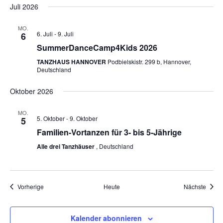
Juli 2026
MO.
6. Juli
-
9. Juli
6
SummerDanceCamp4Kids 2026
TANZHAUS HANNOVER
Podbielskistr. 299 b, Hannover,
Deutschland
Oktober 2026
MO.
5. Oktober
-
9. Oktober
5
Familien-Vortanzen für 3- bis 5-Jährige
Alle drei Tanzhäuser
, Deutschland
Veranstaltungen
Veran
Vorherige
Heute
Nächste
Kalender abonnieren