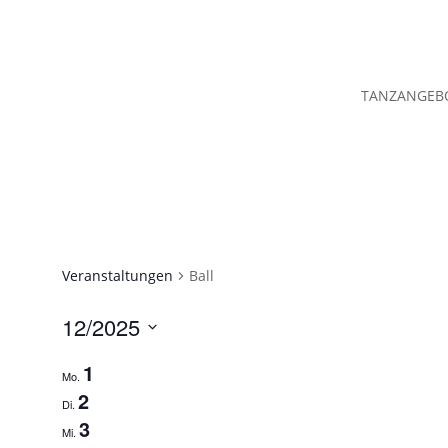
TANZANGEB
Veranstaltungen
Ball
12/2025
Select
1
date.
Mo.
2
Di.
3
Mi.