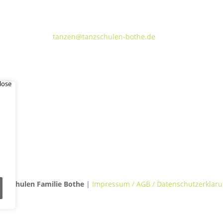
Walderseestraße 20 · 30177 Hannover
FON:
+49 (o) 511 66 37 66
E-Mail:
tanzen@tanzschulen-bothe.de
TANZVILLA WALDERSEE
TA
Walderseestraße 20
Kok
30177 Hannover
309
nzschulen Familie Bothe
|
Impressum / AGB / Datenschutzerklär