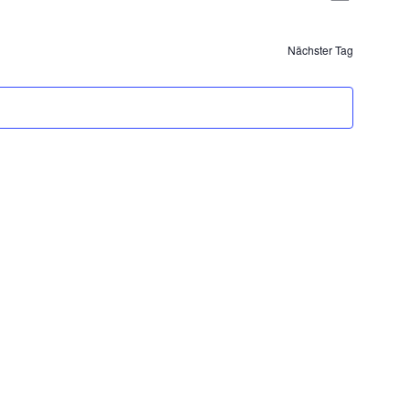
Ansicht
Navigat
Naviga
Nächster Tag