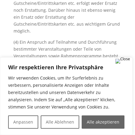
Gutscheine/Eintrittskarten etc. erfolgt weder Ersatz
noch Erstattung. Darüber hinaus ist ebenso wenig
ein Ersatz oder Erstattung der
Gutscheine/Eintrittskarten etc. aus wichtigem Grund
möglich.
(4) Ein Anspruch auf Teilnahme und Durchführung
bestimmter Veranstaltungen oder Teile von
Veranstaltungen sowie Rahmenprogramme besteht
nicht. Die Bothe Event GmbH kann das Programm in
Wir respektieren Ihre Privatsphäre
Abhängigkeit der Anzahl an Teilnehmern um
einzelne Veranstaltungen anpassen, kürzen oder
Wir verwenden Cookies, um Ihr Surferlebnis zu
absagen. Die oben genannten Veränderungen sowie
verbessern, personalisierte Anzeigen oder Inhalte
weitere Veränderungen des
bereitzustellen und unseren Datenverkehr zu
Veranstaltungsprogramms begründen keinen
analysieren. Indem Sie auf „Alle akzeptieren“ klicken,
Anspruch auf Erstattung der Teilnahmegebühr, ganz
stimmen Sie unserer Verwendung von Cookies zu.
oder auch nur teilweise.
Anpassen
Alle Ablehnen
Alle akzeptieren
(5) Tickets sind vom Rückgaberecht ausgeschlossen.
(6) Sollten Sie eine Rechnung wünschen oder